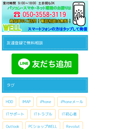
友達登録で無料相談
タグ
HDD
IMAP
iPhone
iPhoneメール
ITサポート
ITトラブル
IT初心者
Outlook
PCショップWELL
Revolut