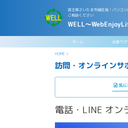
埼玉県さいたま市緑区発！パソコン修
ご相談ください
WELL～WebEnjoyLi
ホーム
出張サポ
HOME
>
訪問・オンラインサ
気に
電話・LINE オ