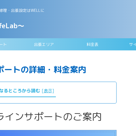
理・出張設定はWELLに
feLab～
ート
出張エリア
料金表
サ
ポートの詳細・料金案内
なるところから読む
[
表示
]
ンラインサポートのご案内