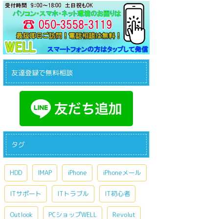
友達登録で無料相談
タグ
HDD
IMAP
iPhone
iPhoneメール
ITサポート
ITトラブル
IT初心者
Outlook
PCショップWELL
Revolut