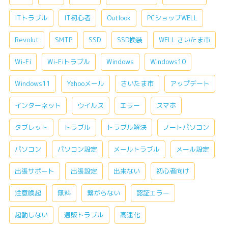
ITトラブル
IT初心者
Outlook
PCショップWELL
Revolut
SMTP
SSD
SSD換装
WELL さいたま市
Wi-Fi
Wi-Fiトラブル
Windows
Windows10
Windows11
Yahooメール
さいたま市
アップデート
インターネット
ウイルス
エラー
スマホ
タブレット
トラブル
トラブル解決
ノートパソコン
パソコン
パソコン設定
メールトラブル
メール設定
出張サポート
出張設定
出来ない
初心者向け
注意喚起
無料
繋がらない
認証エラー
起動しない
通販トラブル
高速化