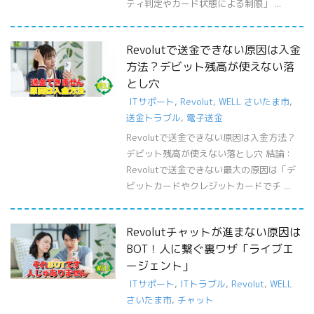
ティ判定やカード状態による制限」 ...
Revolutで送金できない原因は入金
方法？デビット残高が使えない落
とし穴
ITサポート
,
Revolut
,
WELL さいたま市
,
送金トラブル
,
電子送金
Revolutで送金できない原因は入金方法？
デビット残高が使えない落とし穴 結論：
Revolutで送金できない最大の原因は「デ
ビットカードやクレジットカードでチ ...
Revolutチャットが進まない原因は
BOT！人に繋ぐ裏ワザ「ライブエ
ージェント」
ITサポート
,
ITトラブル
,
Revolut
,
WELL
さいたま市
,
チャット