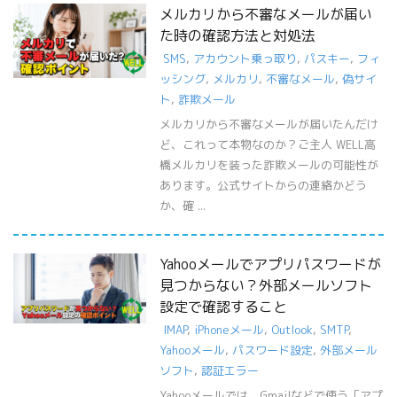
メルカリから不審なメールが届い
た時の確認方法と対処法
SMS
,
アカウント乗っ取り
,
パスキー
,
フィ
ッシング
,
メルカリ
,
不審なメール
,
偽サイ
ト
,
詐欺メール
メルカリから不審なメールが届いたんだけ
ど、これって本物なのか？ご主人 WELL高
橋メルカリを装った詐欺メールの可能性が
あります。公式サイトからの連絡かどう
か、確 ...
Yahooメールでアプリパスワードが
見つからない？外部メールソフト
設定で確認すること
IMAP
,
iPhoneメール
,
Outlook
,
SMTP
,
Yahooメール
,
パスワード設定
,
外部メール
ソフト
,
認証エラー
Yahooメールでは、Gmailなどで使う「アプ