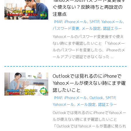
ぐ使えない？反映待ちと再設定の
注意点
IMAP
,
iPhoneメール
,
SMTP
,
Yahooメール
,
パスワード変更
,
メール設定
,
認証エラー
Yahooメールのパスワード変更後すぐ使え
ない時にまず確認したいこと 「Yahooメー
ルのパスワードを変更したら、iPhoneのメ
ールアプリで認証できなくなった ...
Outlookでは見れるのにiPhoneで
Yahooメールが使えない時にまず確
認したいこと
IMAP
,
iPhoneメール
,
Outlook
,
SMTP
,
Yahooメール
,
メール設定
,
認証エラー
Outlookでは見れるのにiPhoneでYahooメー
ルが使えない時にまず確認したいこと
「OutlookではYahooメールが普通に見られ