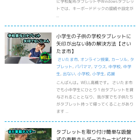
に学校配布タブレットやWindowsタブレッ
トでは、キーボードドックの接続や設定が
...
小学生の子供の学校タブレットに
矢印が出ない時の解決方法【さい
たま市】
さいたま市
,
オンライン授業
,
カーソル
,
タ
ブレット
,
パパママ
,
マウス
,
中学校
,
中学
生
,
出ない
,
小学校
,
小学生
,
応援
こんばんは。WELL高橋です。 さいたま市
でも小中学生にひとり１台タブレットを貸
与されることとなり、我が家でも子供たち
がタブレット持って帰ってくることがあり
ます ...
タブレットを取り付け簡単な吸盤
式の車載ホルダーでカーナビ代わ