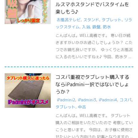
ルスマホスタンドでバスタイムを
楽しもう♪
お風呂テレビ
,
スタンド
,
タブレット
,
リラ
ックスタイム
,
入浴
,
吸盤
,
防水
こんばんは。WELL高橋です。 寒い日が続
きますがいかがお過ごしでしょうか？ こた
つでお鍋も良いですが、 ゆっくりとお風呂
に入るのもいいですねぇ♪ 今回、防水タ ...
コスパ重視でタブレット購入する
ならiPadmini一択ではないでしょ
うか？
iPadmini2
,
iPadmini3
,
iPadmini4
,
コスパ
,
タブレット
,
中古
こんばんは。WELL高橋です。 タブレット
購入のご相談をいただいたので 考察してい
こうと思います。 今回は、お子様に使用さ
せたいという方向けの 記事となりますの ...