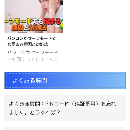
を探しても見つからない
定画面から順番に進めれ
ことがあります。Yahoo
ば対応できます。手順を
メールをiPhone標準メー
整理してご説明します
ルアプリやOutlookなど
ね。 この記事でわかるこ
で使う場合は、アプリパ
と パスキー再登録が必要
パソコンがセーフモードで
スワードの発行ではな
になる状況 再登録の具体
も固まる原因と対処法
く、IMAP/POP/SMTPア
的な手順 再登録時に気を
パソコンがセーフモード
クセスの許可設定と、
つけるポイント パスキー
でも固まってしまうんだ
Yahoo! JAPAN IDのパス
再登録が必要になる症状
が、どうすればいい？ご
ワード設定を確認しま
パスキーを使った認証が
主人 WELL高橋セーフモ
す。 Yahooメールをメー
うまくいかないとき、再
よくある質問
ードでもフリーズする場
ルアプリに設定しようと
登録が必要になることが
合は、ソフトウェアだけ
したら、アプリパスワー
あります。 よくある症状
でなくハードウェアの問
ドが必要って出てきて…
以下のような状態になっ
題も考えられます。順番
どこで発行すればいいの
よくある質問：PINコード（暗証番号）を忘れ
ている場合は、パスキー
に確認していきましょ
かわからないんです。奥
の再登録で解決できる可
ました。どうすれば？
う。 パソコンがセーフモ
さま WELL高橋Yahooメ
能性があります。 パスキ
ードでもフリーズしてし
ールにはGm ...
ーでの認証が通らない サ
まうと、原因を特定する