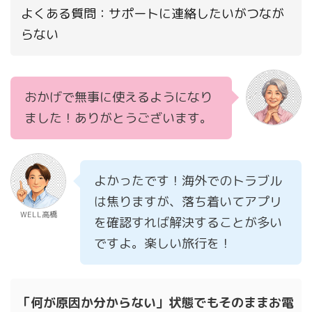
ービ ...
よくある質問：サポートに連絡したいがつなが
のが難しく感じます。 通
常、セーフモードは最小
らない
限のドライバーとサービ
スだけでWindowsを起動
するため、ソフトウェア
おかげで無事に使えるようになり
の影響を切り分けるため
に使われます。それでも
ました！ありがとうございます。
固まる場合は、ストレー
ジ、メモリ、発熱、本体
側の状態なども含めて確
よかったです！海外でのトラブル
認が必要です。 ...
は焦りますが、落ち着いてアプリ
WELL高橋
を確認すれば解決することが多い
ですよ。楽しい旅行を！
「何が原因か分からない」状態でもそのままお電