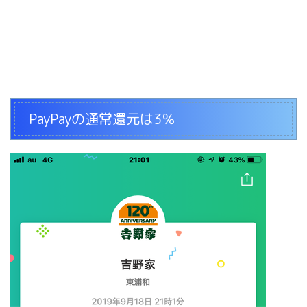
PayPayの通常還元は3％