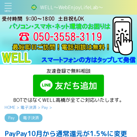
WELL～WebEnjoyLifeLab～
友達登録で無料相談
BOTではなくWELL高橋が全てご対応いたします。
HOME
>
電子決済
>
Pay
>
Pay
電子決済
PayPay10月から通常還元が1.5％に変更