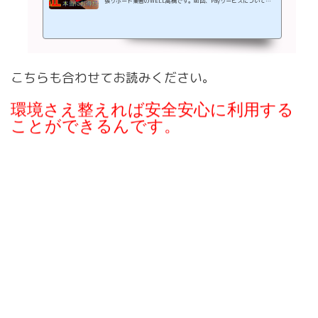
張サポート業者のWELL高橋です。前回、Payサービスについて調
べていたらたくさんあり過ぎて、どれを使うか決め切れなかったん
ですがPayPayを利用することに決めました。 PayPayの利用できる
店舗が拡大僕の生活エリアでもかなりPayPayののぼり旗を見かけ
るようになりました。ここ最近、買い物に行く際に埼玉県内で僕や
家族がお買い物するお店でどのPayサービスが利用できるのかを気
こちらも合わせてお読みください。
にしてみていたのですが下記で使える店舗に黄マーカーを引きま
す。普段の日用品や食...
環境さえ整えれば安全安心に利用する
ことができるんです。