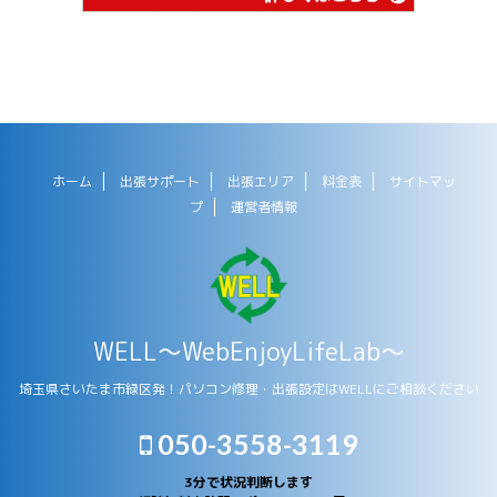
ホーム
出張サポート
出張エリア
料金表
サイトマッ
プ
運営者情報
WELL～WebEnjoyLifeLab～
埼玉県さいたま市緑区発！パソコン修理・出張設定はWELLにご相談ください
050-3558-3119
3分で状況判断します