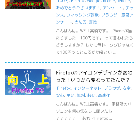
100円
,
Firefox
,
GoogleChrome
,
iPhone
,
おめでとうございます！
,
アンケート
,
チャ
ンス
,
フィッシング詐欺
,
ブラウザー意見ア
ンケート
,
当たる
,
詐欺
こんばんは。WELL高橋です。 iPhoneが当
たりました！100円です。 って言われたら
どうしますか？ しかも無料・タダじゃなく
て100円ってところが功名とい ...
Firefoxのアイコンデザインが変わ
った！いつから変わってたんだ？
Firefox
,
インターネット
,
ブラウザ
,
安全
,
安心
,
早い
,
無料
,
軽い
,
高速化
こんばんは。WELL高橋です。 事務所のパ
ソコンを何の気なしに開いたら
？？？？？ あれ？Firefox ...