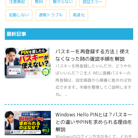
注意喚起
無料
繋がらない
認証エラー
起動しない
通販トラブル
高速化
最新記事
パスキーを再登録する方法｜使え
なくなった時の確認手順を解説
パスキーを再登録したいんだが、どうやれ
ばいいんだ？ご主人 WELL高橋パスキーの
再登録は、設定画面から順番に進めれば対
応できます。手順を整理してご説明します
ね。 ...
Windows Hello PINとは？パスキー
との違いやPINを求められる理由を
解説
Windowsのログイン方法が多くて、どれを