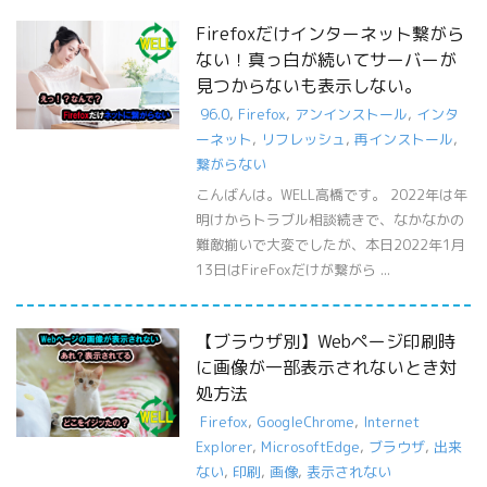
Firefoxだけインターネット繋がら
ない！真っ白が続いてサーバーが
見つからないも表示しない。
96.0
,
Firefox
,
アンインストール
,
インタ
ーネット
,
リフレッシュ
,
再インストール
,
繋がらない
こんばんは。WELL高橋です。 2022年は年
明けからトラブル相談続きで、なかなかの
難敵揃いで大変でしたが、本日2022年1月
13日はFireFoxだけが繋がら ...
【ブラウザ別】Webページ印刷時
に画像が一部表示されないとき対
処方法
Firefox
,
GoogleChrome
,
Internet
Explorer
,
MicrosoftEdge
,
ブラウザ
,
出来
ない
,
印刷
,
画像
,
表示されない