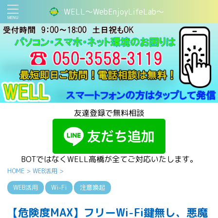
WELL～WebEnjoyLifeLab～
友達登録で無料相談
BOTではなくWELL高橋が全てご対応いたします。
HOME
>
WEB活用
>
WEB活用
Wi-Fi
注意喚起
【危険度MAX】フリーWi-Fi鍵無し、悪魔