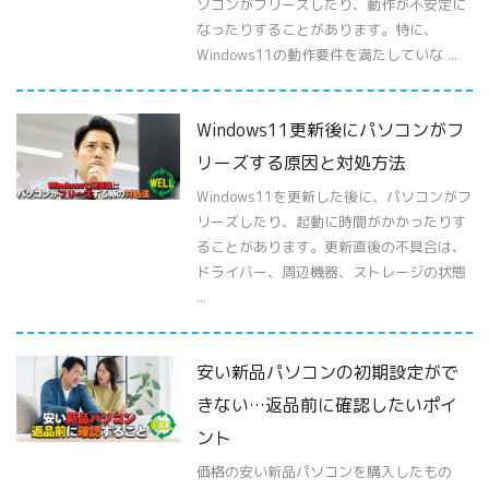
ソコンがフリーズしたり、動作が不安定に
なったりすることがあります。特に、
Windows11の動作要件を満たしていな ...
Windows11更新後にパソコンがフ
リーズする原因と対処方法
Windows11を更新した後に、パソコンがフ
リーズしたり、起動に時間がかかったりす
ることがあります。更新直後の不具合は、
ドライバー、周辺機器、ストレージの状態
...
安い新品パソコンの初期設定がで
きない…返品前に確認したいポイ
ント
価格の安い新品パソコンを購入したもの