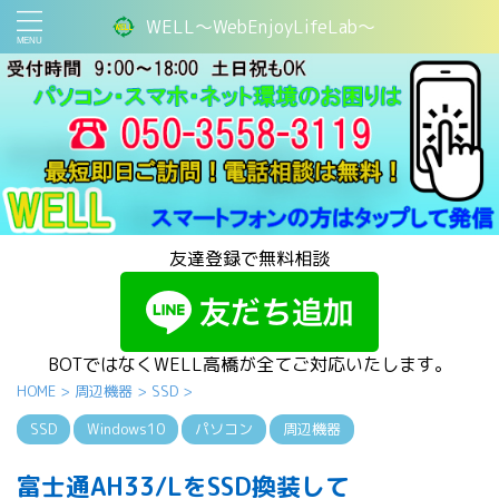
WELL～WebEnjoyLifeLab～
友達登録で無料相談
BOTではなくWELL高橋が全てご対応いたします。
HOME
>
周辺機器
>
SSD
>
SSD
Windows10
パソコン
周辺機器
富士通AH33/LをSSD換装して