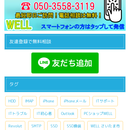
友達登録で無料相談
タグ
HDD
IMAP
iPhone
iPhoneメール
ITサポート
ITトラブル
IT初心者
Outlook
PCショップWELL
Revolut
SMTP
SSD
SSD換装
WELL さいたま市