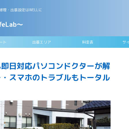
理・出張設定はWELLに
feLab～
ート
出張エリア
料金表
サ
も即日対応パソコンドクターが解
ター・スマホのトラブルもトータル