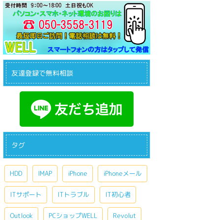
友達登録で無料相談
タグ
HDD
IMAP
iPhone
iPhoneメール
ITサポート
ITトラブル
IT初心者
Outlook
PCショップWELL
Revolut