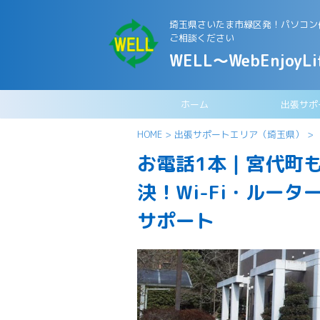
埼玉県さいたま市緑区発！パソコン修
ご相談ください
WELL～WebEnjoyLi
ホーム
出張サポ
HOME
>
出張サポートエリア（埼玉県）
>
お電話1本｜宮代町
決！Wi-Fi・ルー
サポート