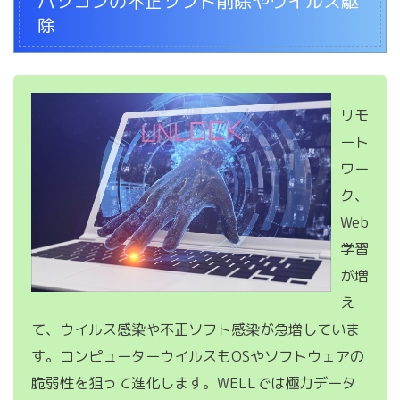
パソコンの不正ソフト削除やウイルス駆
除
リモ
ート
ワー
ク、
Web
学習
が増
え
て、ウイルス感染や不正ソフト感染が急増していま
す。コンピューターウイルスもOSやソフトウェアの
脆弱性を狙って進化します。WELLでは極力データ