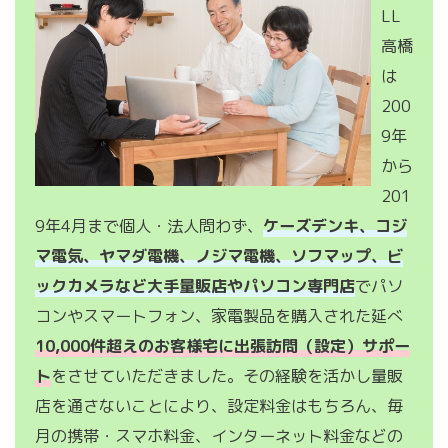
LL
高橋
は
200
9年
から
201
9年4月まで個人・法人問わず、
ケーズデンキ、コジ
マ電気、ヤマダ電機、ノジマ電機、ソフマップ、ビ
ックカメラなど大手量販店やパソコン専門店
でパソ
コンやスマートフォン、家電製品を購入された延べ
10,000件超えのお客様宅に出張訪問（設定）サポー
ト
をさせていただきました。その経験を活かし量販
店を通さないことにより、設定料金はもちろん、毎
月の携帯・スマホ料金、インターネット料金などの