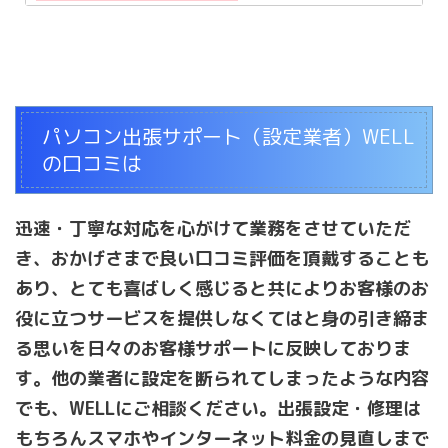
◇使い方がわからないので操作説明をしてほしい
メールの受信はできるのに送信ができない
◆Office認証ができないので設定してほしい
マイクロソフトアカウントのパスワードがわからな
◇Wi-Fiの設定を頼みたい
い
◆中継機の設定が出来ないのでサポートしてほしい
会員登録しましたの画面が消えない
◇ウイルス駆除をしてほしい
Windowsアップデートできない
◆Windows7からWindows10にアップグレードし
アップデートに失敗する
パソコン出張サポート（設定業者）WELL
たい
プリンターの紙は入っているのに用紙がありません
の口コミは
◇AmazonのEchoの設定をしてほしい
無線ルーターの設定画面が真っ白
◆スマート家電の設定をたのみたい
ブルーレイディスクが再生できない
◇Googleスマートスピーカーの設定をしたい
ディスク領域がいっぱいと表示される
迅速・丁寧な対応を心がけて業務をさせていただ
◆XBOXのアカウント設定がしたい
スマホに変な画面が出て閉じれない
き、おかげさまで良い口コミ評価を頂戴することも
◇ゲーム配信環境の設定をしてほしい
無線（Wi-Fi）が途切れる
◆PS4のアカウント設定を頼みたい
あり、とても喜ばしく感じると共によりお客様のお
中継機の設定画面が表示されない
◇ニンテンドースイッチのアカウント設定を頼みた
黒い画面に矢印だけ表示されて起動しない
役に立つサービスを提供しなくてはと身の引き締ま
い
無線プリンターが印刷できなくなった
る思いを日々のお客様サポートに反映しておりま
◆ぺレンタルコントロール(保護者制限)の設定がし
プリンターがオフラインになってしまう
たい
す。他の業者に設定を断られてしまったような内容
リカバリーメディア作成中にディスクエラーになる
◇iPhoneとiPadをパソコンど同期したい
DVDが再生できない
でも、WELLにご相談ください。出張設定・修理は
◆スマホ、タブレットをパソコンと同期したい
トラブルの原因がわからない
もちろんスマホやインターネット料金の見直しまで
◇Googleアカウントを取得したい