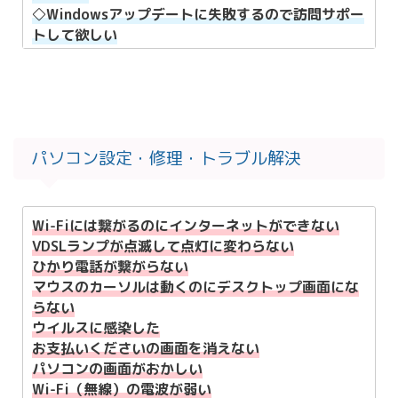
◇Windowsアップデートに失敗するので訪問サポー
トして欲しい
◆パソコンの動きが遅いので初期化したい
◇ハードディスクのカリカリ音がするのでSSDに換
装したい
◆パソコンのメモリーを増設したい
◇パソコンからFAX複合機への印刷設定をしたい
パソコン設定・修理・トラブル解決
◆MicroSoftOfficeの再インストールをしたい
◇データを外付けにバックアップしたい
◆ソフトウェアのインストールしてほしい
◇パソコン起動時のパスワードを変更したい
Wi-Fiには繋がるのにインターネットができない
◆買い換えたパソコンの設置をお願いしたい
VDSLランプが点滅して点灯に変わらない
◇引っ越したのでパソコンやプリンタの移設を頼み
ひかり電話が繋がらない
たい
マウスのカーソルは動くのにデスクトップ画面にな
◆ウイルス対策ソフトのインストールしたい
らない
◇メール設定を頼みたい
ウイルスに感染した
◆複数のパソコンをネットワーク共有したい
お支払いくださいの画面を消えない
◇Web学習コンテンツの仕様環境を整えてほしい
パソコンの画面がおかしい
◆スタディエッセンスの動画が見れない
Wi-Fi（無線）の電波が弱い