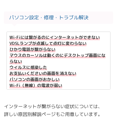
◆パソコンのメモリーを増設したい
◇パソコンからFAX複合機への印刷設定をしたい
パソコン設定・修理・トラブル解決
◆MicroSoftOfficeの再インストールをしたい
◇データを外付けにバックアップしたい
◆ソフトウェアのインストールしてほしい
◇パソコン起動時のパスワードを変更したい
Wi-Fiには繋がるのにインターネットができない
◆買い換えたパソコンの設置をお願いしたい
VDSLランプが点滅して点灯に変わらない
◇引っ越したのでパソコンやプリンタの移設を頼み
ひかり電話が繋がらない
たい
マウスのカーソルは動くのにデスクトップ画面にな
◆ウイルス対策ソフトのインストールしたい
らない
◇メール設定を頼みたい
ウイルスに感染した
◆複数のパソコンをネットワーク共有したい
お支払いくださいの画面を消えない
◇Web学習コンテンツの仕様環境を整えてほしい
パソコンの画面がおかしい
◆スタディエッセンスの動画が見れない
Wi-Fi（無線）の電波が弱い
◇使い方がわからないので操作説明をしてほしい
メールの受信はできるのに送信ができない
◆Office認証ができないので設定してほしい
マイクロソフトアカウントのパスワードがわからな
◇Wi-Fiの設定を頼みたい
い
インターネットが繋がらない症状については、
◆中継機の設定が出来ないのでサポートしてほしい
会員登録しましたの画面が消えない
◇ウイルス駆除をしてほしい
詳しい原因別解説ページもご用意しています。
Windowsアップデートできない