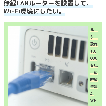
無線LANルーターを設置して、
Wi-Fi環境にしたい。
ルー
ター
設定
10,
000
台以
上の
経験
豊富
な
WE