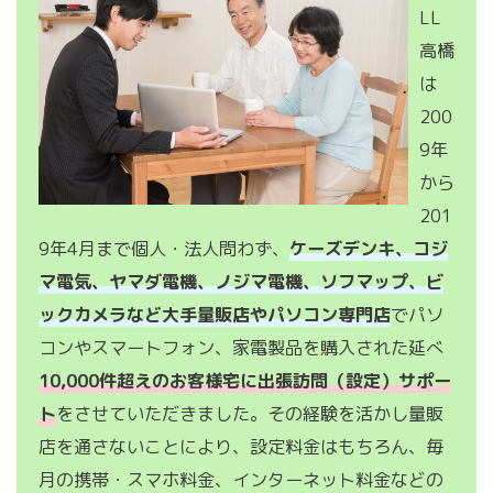
LL
高橋
は
200
9年
から
201
9年4月まで個人・法人問わず、
ケーズデンキ、コジ
マ電気、ヤマダ電機、ノジマ電機、ソフマップ、ビ
ックカメラなど大手量販店やパソコン専門店
でパソ
コンやスマートフォン、家電製品を購入された延べ
10,000件超えのお客様宅に出張訪問（設定）サポー
ト
をさせていただきました。その経験を活かし量販
店を通さないことにより、設定料金はもちろん、毎
月の携帯・スマホ料金、インターネット料金などの