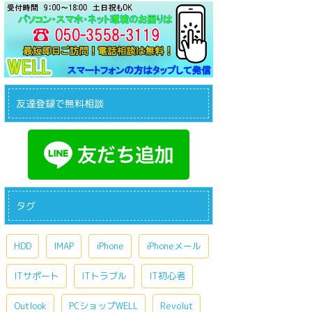
友達登録で無料相談
タグ
HDD
IMAP
iPhone
iPhoneメール
ITサポート
ITトラブル
IT初心者
Outlook
PCショップWELL
Revolut