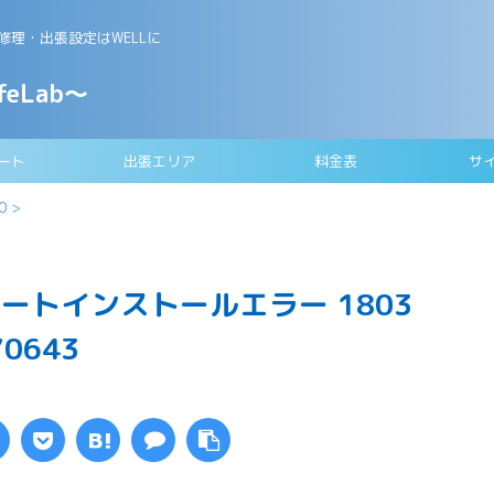
理・出張設定はWELLに
feLab～
ート
出張エリア
料金表
サ
0
>
プデートインストールエラー 1803
70643