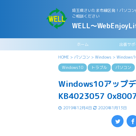
埼玉県さいたま市緑区発！パソコン修
ご相談ください
WELL～WebEnjoyLi
ホーム
出張サポ
HOME
>
パソコン
>
Windows
>
Windows1
Windows10
トラブル
パソコン
Windows10アッ
KB4023057 0x800
2019年12月4日
2020年1月13日