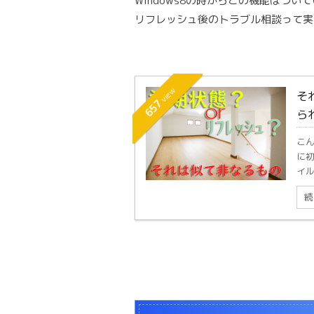
Windows8の時からこの機能はつい
リフレッシュ後のトラブル相談って実
view
そ
657
ら
こん
に
イル
続