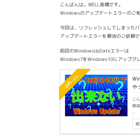
こんばんは。WELL高橋です。
Windowsのアップデートエラーの
今回は、リフレッシュしてしまったパ
アップデートエラーを解消のご依頼で
前回のWindowsUpDateエラーは
Windows7をWindows10にア
view
Wi
241
や
こん
換装
...
続